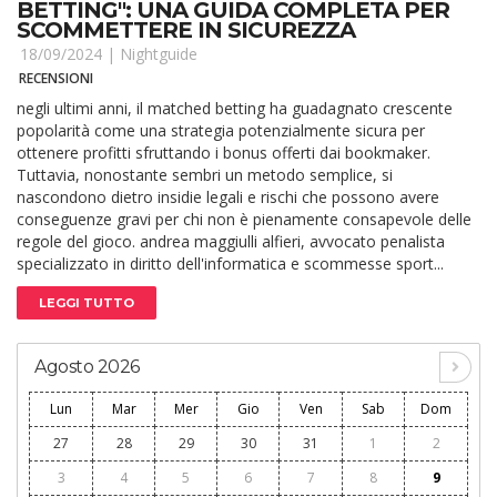
BETTING": UNA GUIDA COMPLETA PER
SCOMMETTERE IN SICUREZZA
18/09/2024 |
Nightguide
RECENSIONI
negli ultimi anni, il matched betting ha guadagnato crescente
popolarità come una strategia potenzialmente sicura per
ottenere profitti sfruttando i bonus offerti dai bookmaker.
Tuttavia, nonostante sembri un metodo semplice, si
nascondono dietro insidie legali e rischi che possono avere
conseguenze gravi per chi non è pienamente consapevole delle
regole del gioco. andrea maggiulli alfieri, avvocato penalista
specializzato in diritto dell'informatica e scommesse sport...
LEGGI TUTTO
Agosto 2026
Lun
Mar
Mer
Gio
Ven
Sab
Dom
27
28
29
30
31
1
2
3
4
5
6
7
8
9