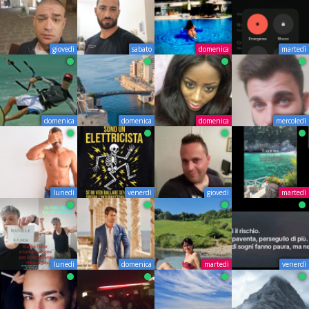
giovedì
sabato
domenica
martedì
domenica
domenica
domenica
mercoledì
lunedì
venerdì
giovedì
martedì
lunedì
domenica
martedì
venerdì