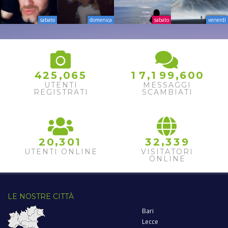
sabato
domenica
sabato
venerdì
,
,
,
4
2
5
0
6
5
1
7
1
9
9
6
0
0
UTENTI
MESSAGGI
REGISTRATI
SCAMBIATI
,
,
2
0
3
0
1
3
2
3
3
9
UTENTI ONLINE
VISITATORI
ONLINE
LE NOSTRE CITTÀ
Bari
Lecce