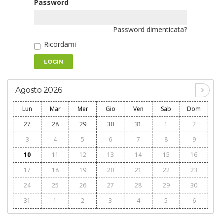
Password
Password dimenticata?
Ricordami
LOGIN
Agosto 2026
Lun
Mar
Mer
Gio
Ven
Sab
Dom
27
28
29
30
31
1
2
3
4
5
6
7
8
9
10
11
12
13
14
15
16
17
18
19
20
21
22
23
24
25
26
27
28
29
30
31
1
2
3
4
5
6