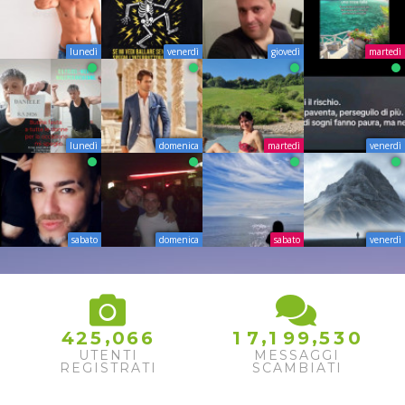
lunedì
venerdì
giovedì
martedì
lunedì
domenica
martedì
venerdì
sabato
domenica
sabato
venerdì
,
,
,
4
2
5
0
6
6
1
7
1
9
9
5
3
0
UTENTI
MESSAGGI
REGISTRATI
SCAMBIATI