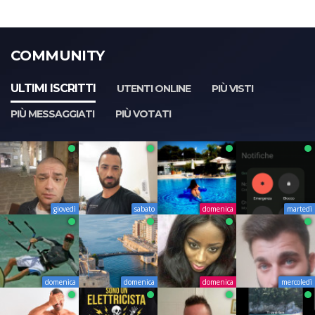
COMMUNITY
ULTIMI ISCRITTI
UTENTI ONLINE
PIÙ VISTI
PIÙ MESSAGGIATI
PIÙ VOTATI
giovedì
sabato
domenica
martedì
domenica
domenica
domenica
mercoledì