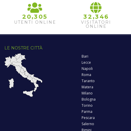
,
,
2
0
3
0
5
3
2
3
4
6
UTENTI ONLINE
VISITATORI
ONLINE
LE NOSTRE CITTÀ
Bari
Lecce
Napoli
Roma
Taranto
Matera
Milano
Bologna
Torino
Parma
Pescara
Salerno
Rimini