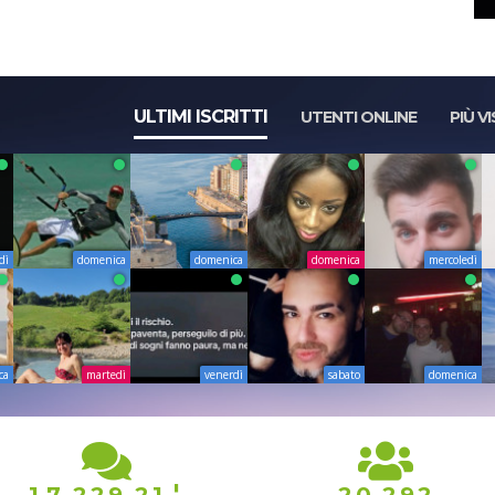
ULTIMI ISCRITTI
UTENTI ONLINE
PIÙ VI
dì
domenica
domenica
domenica
mercoledì
ca
martedì
venerdì
sabato
domenica
0
1
,
,
,