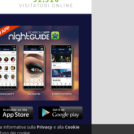
3
2
3
2
6
VISITATORI ONLINE
tra Informativa sulla
Privacy
e alla
Cookie
'uso dei cookie