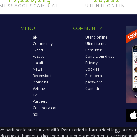
1
7
2
2
9
2
1
2
0
2
9
2
2
MESSAGGI SCAMBIATI
UTENTI ONLINE
MENU
COMMUNITY
Utenti online
Community
Ultimi iscritti
Eventi
Best user
Festival
Condizioni d'uso
Locali
Privacy
News
Cookies
Recensioni
Recupera
Interviste
password
Vetrine
Contatti
Tv
Partners
Collabora con
noi
rze parti per le sue funzionalità. Per ulteriori informazioni leggi la nos
ndo questo banner o cliccando qualunque suo elemento acconsenti all