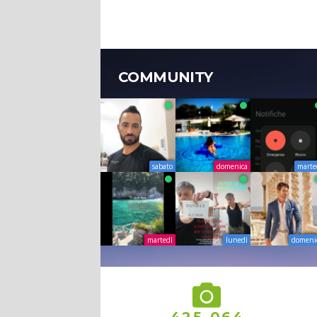
COMMUNITY
sabato
domenica
marte
martedì
lunedì
domeni
,