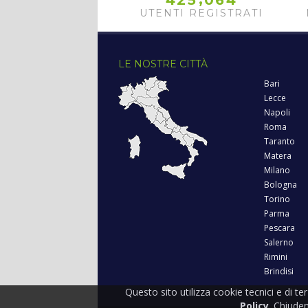
4
2
5
0
6
4
UTENTI REGISTRATI
LE NOSTRE CITTÀ
Bari
Lecce
Napoli
Roma
Taranto
Matera
Milano
Bologna
Torino
Parma
Pescara
Salerno
Rimini
Brindisi
Questo sito utilizza cookie tecnici e di te
Policy
. Chiude