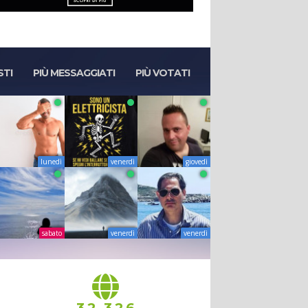
STI
PIÙ MESSAGGIATI
PIÙ VOTATI
lunedì
venerdì
giovedì
sabato
venerdì
venerdì
,