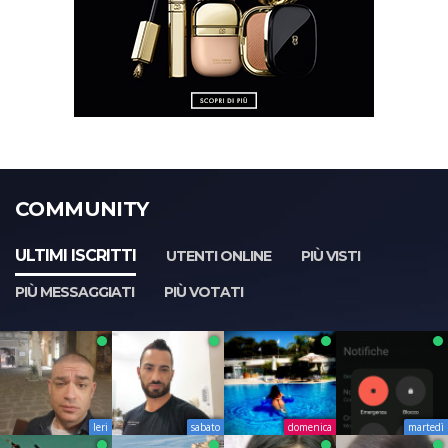
COMMUNITY
ULTIMI ISCRITTI
UTENTI ONLINE
PIÙ VISTI
PIÙ MESSAGGIATI
PIÙ VOTATI
Ieri
sabato
domenica
martedì