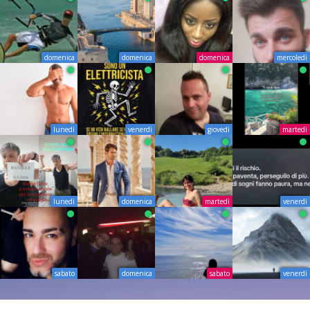
domenica
domenica
domenica
mercoledì
lunedì
venerdì
giovedì
martedì
lunedì
domenica
martedì
venerdì
sabato
domenica
sabato
venerdì