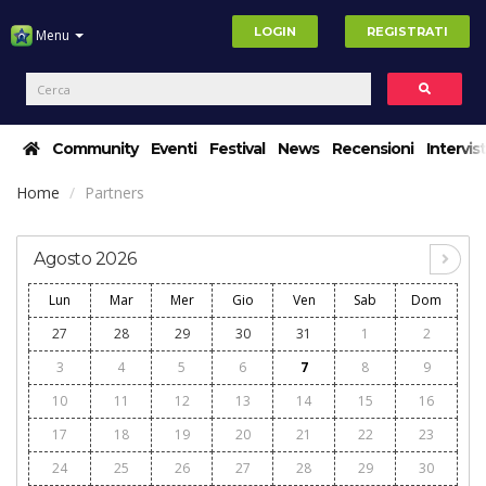
LOGIN
REGISTRATI
Menu
Community
Eventi
Festival
News
Recensioni
Intervis
Home
Partners
Agosto 2026
Lun
Mar
Mer
Gio
Ven
Sab
Dom
27
28
29
30
31
1
2
3
4
5
6
7
8
9
10
11
12
13
14
15
16
17
18
19
20
21
22
23
24
25
26
27
28
29
30