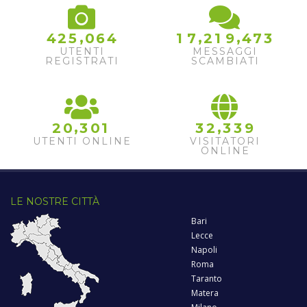
,
,
,
4
2
5
0
6
4
1
7
2
1
9
4
7
3
UTENTI
MESSAGGI
REGISTRATI
SCAMBIATI
,
,
2
0
3
0
1
3
2
3
3
9
UTENTI ONLINE
VISITATORI
ONLINE
LE NOSTRE CITTÀ
Bari
Lecce
Napoli
Roma
Taranto
Matera