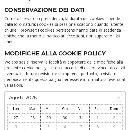
CONSERVAZIONE DEI DATI
Come osservato in precedenza, la durata dei cookies dipende
dalla loro natura: i cookies di sessione scadono quando l’utente
chiude il browser; i cookies persistenti hanno date di scadenza
tipiche che, a meno di particolari eccezioni, non superano i 20
anni.
MODIFICHE ALLA COOKIE POLICY
Welabs sas si riserva la facoltà di apportare delle modifiche alla
presente cookie policy. L’utente accetta di essere vincolato a tali
eventuali e future revisioni e si impegna, pertanto, a visitare
periodicamente questa pagina per essere informato su eventuali
variazioni.
Agosto 2026
Lun
Mar
Mer
Gio
Ven
Sab
Dom
27
28
29
30
31
1
2
3
4
5
6
7
8
9