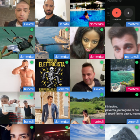
giovedì
sabato
domenica
martedì
domenica
domenica
domenica
mercoledì
lunedì
venerdì
giovedì
martedì
lunedì
domenica
martedì
venerdì