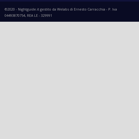
©2020 - Nightguide.it gestito da Welabs di Ernesto Carracchia - P. Iva
04493870754, REA LE - 329991