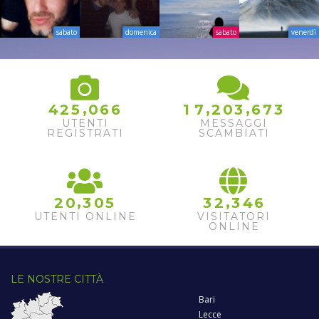
sabato
domenica
sabato
venerdì
,
,
,
4
2
5
0
6
6
1
7
2
0
3
6
7
3
UTENTI
MESSAGGI
REGISTRATI
SCAMBIATI
,
,
2
0
3
0
5
3
2
3
4
6
UTENTI ONLINE
VISITATORI
ONLINE
LE NOSTRE CITTÀ
Bari
Lecce