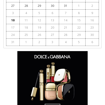
27
28
29
30
31
1
2
3
4
5
6
7
8
9
10
11
12
13
14
15
16
17
18
19
20
21
22
23
24
25
26
27
28
29
30
31
1
2
3
4
5
6