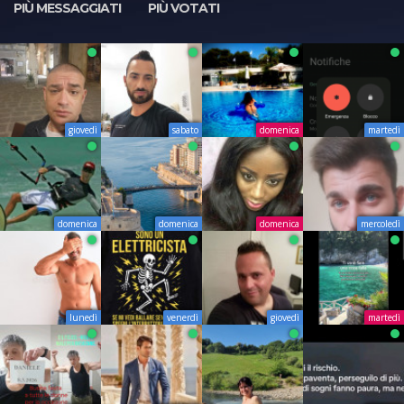
PIÙ MESSAGGIATI
PIÙ VOTATI
giovedì
sabato
domenica
martedì
domenica
domenica
domenica
mercoledì
lunedì
venerdì
giovedì
martedì