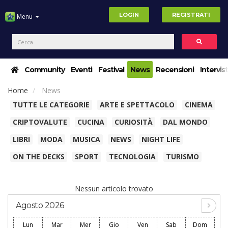
LOGIN
REGISTRATI
Menu
Community
Eventi
Festival
News
Recensioni
Intervis
Home
News
TUTTE LE CATEGORIE
ARTE E SPETTACOLO
CINEMA
CRIPTOVALUTE
CUCINA
CURIOSITÀ
DAL MONDO
LIBRI
MODA
MUSICA
NEWS
NIGHT LIFE
ON THE DECKS
SPORT
TECNOLOGIA
TURISMO
Nessun articolo trovato
Agosto 2026
Lun
Mar
Mer
Gio
Ven
Sab
Dom