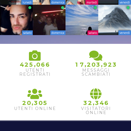
lunedì
domenica
martedì
venerdì
sabato
domenica
sabato
venerdì
,
,
,
4
2
5
0
6
6
1
7
2
0
3
9
2
3
UTENTI
MESSAGGI
REGISTRATI
SCAMBIATI
,
,
2
0
3
0
5
3
2
3
4
6
UTENTI ONLINE
VISITATORI
ONLINE