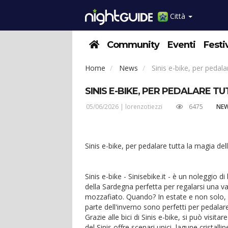
Città
Community
Eventi
Festi
Home
News
Sinis e-bike, per pedala
SINIS E-BIKE, PER PEDALARE 
05/06/2026 |
lorenzotiezzi
6475
NE
Sinis e-bike, per pedalare tutta la magia de
Sinis e-bike - Sinisebike.it - è un noleggio d
della Sardegna perfetta per regalarsi una v
mozzafiato. Quando? In estate e non solo, 
parte dell'inverno sono perfetti per pedalar
Grazie alle bici di Sinis e-bike, si può visit
del Sinis offre scenari unici, lagune cristal