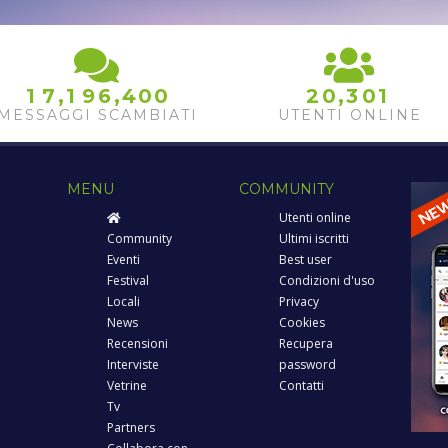
,
,
,
1
7
1
9
6
4
0
0
2
0
3
0
1
MESSAGGI SCAMBIATI
UTENTI ONLINE
MENU
COMMUNITY
Utenti online
Community
Ultimi iscritti
Eventi
Best user
Festival
Condizioni d'uso
Locali
Privacy
News
Cookies
Recensioni
Recupera
Interviste
password
Vetrine
Contatti
Tv
Partners