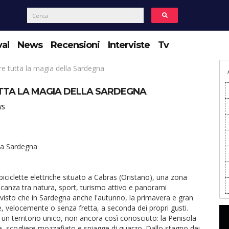
val
News
Recensioni
Interviste
Tv
re tutta la magia della Sardegna
TUTTA LA MAGIA DELLA SARDEGNA
WS
lla Sardegna
i biciclette elettriche situato a Cabras (Oristano), una zona
acanza tra natura, sport, turismo attivo e panorami
visto che in Sardegna anche l'autunno, la primavera e gran
e, velocemente o senza fretta, a seconda dei propri gusti.
are un territorio unico, non ancora così conosciuto: la Penisola
line, scogliere mozzafiato e spiagge di quarzo. Dallo stagno dei