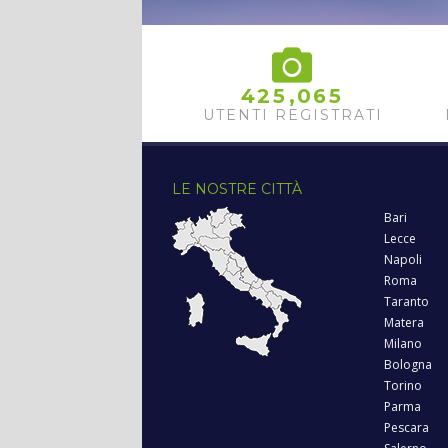
,
4
2
5
0
6
5
UTENTI REGISTRATI
LE NOSTRE CITTÀ
Bari
Lecce
Napoli
Roma
Taranto
Matera
Milano
Bologna
Torino
Parma
Pescara