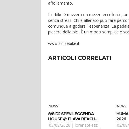
affollamento.
L'e-bike è davvero un mezzo eccellente, anche
senza stress. Chi è allenato può fare percor
comunque a godersi l'esperienza. La pedalata
piacere della bici. È un modo semplice e sos
www.sinisebike.it
ARTICOLI CORRELATI
NEWS
NEWS
8/8 DJ SPEN LEGGENDA
HUMAN
HOUSE @ FLAVA BEACH
2026
CASTEL VOLTURNO CE
03/08/2026 |
lorenzotiezzi
02/08