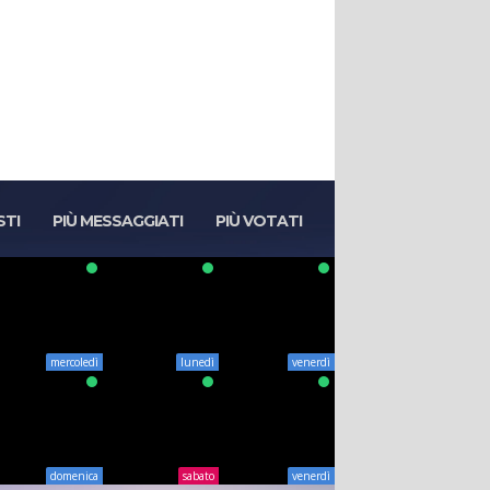
STI
PIÙ MESSAGGIATI
PIÙ VOTATI
mercoledì
lunedì
venerdì
domenica
sabato
venerdì