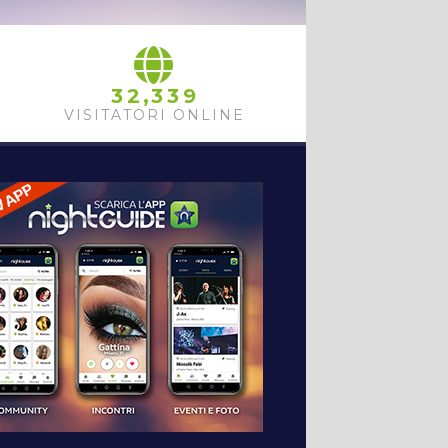
,
3
2
3
3
9
VISITATORI ONLINE