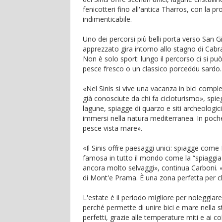
fenicotteri fino all'antica Tharros, con la pro
indimenticabile.
Uno dei percorsi più belli porta verso San G
apprezzato gira intorno allo stagno di Cabra
Non è solo sport: lungo il percorso ci si pu
pesce fresco o un classico porceddu sardo..
«Nel Sinis si vive una vacanza in bici comp
già conosciute da chi fa cicloturismo», spie
lagune, spiagge di quarzo e siti archeologic
immersi nella natura mediterranea. In poch
pesce vista mare».
«Il Sinis offre paesaggi unici: spiagge come
famosa in tutto il mondo come la “spiaggia d
ancora molto selvaggi», continua Carboni. «
di Mont'e Prama. È una zona perfetta per c
L'estate è il periodo migliore per noleggiare 
perché permette di unire bici e mare nella 
perfetti, grazie alle temperature miti e ai c