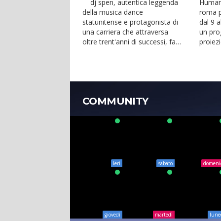
dj spen, autentica leggenda
Human 
della musica dance
roma p
statunitense e protagonista di
dal 9 
una carriera che attraversa
un pro
oltre trent'anni di successi, fa
proiezi
ballare caserta. �...
interna
COMMUNITY
Ieri
sabato
domeni
giovedì
martedì
lune