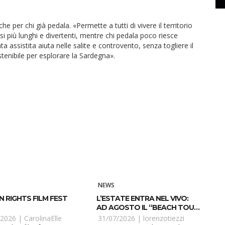
 per chi già pedala. «Permette a tutti di vivere il territorio
si più lunghi e divertenti, mentre chi pedala poco riesce
 assistita aiuta nelle salite e controvento, senza togliere il
tenibile per esplorare la Sardegna».
NEWS
 RIGHTS FILM FEST
L’ESTATE ENTRA NEL VIVO:
AD AGOSTO IL “BEACH TOUR
2026” DI RADIO SELENE
/2026 |
CarolinaElle
31/07/2026 |
lorenzotiezzi