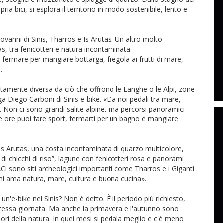
pria bici, si esplora il territorio in modo sostenibile, lento e
iovanni di Sinis, Tharros e Is Arutas. Un altro molto
s, tra fenicotteri e natura incontaminata.
ò fermare per mangiare bottarga, fregola ai frutti di mare,
.
letamente diversa da ciò che offrono le Langhe o le Alpi, zone
ga Diego Carboni di Sinis e-bike. «Da noi pedali tra mare,
i. Non ci sono grandi salite alpine, ma percorsi panoramici
e ore puoi fare sport, fermarti per un bagno e mangiare
 Is Arutas, una costa incontaminata di quarzo multicolore,
i chicchi di riso”, lagune con fenicotteri rosa e panorami
Ci sono siti archeologici importanti come Tharros e i Giganti
hi ama natura, mare, cultura e buona cucina».
un'e-bike nel Sinis? Non è detto. È il periodo più richiesto,
stessa giornata. Ma anche la primavera e l'autunno sono
olori della natura. In quei mesi si pedala meglio e c'è meno